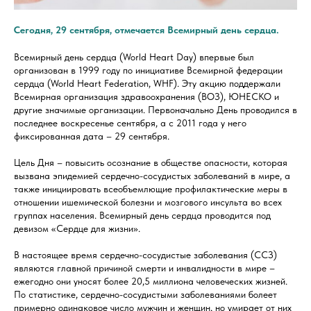
Сегодня, 29 сентября, отмечается Всемирный день сердца.
Всемирный день сердца (World Heart Day) впервые был
организован в 1999 году по инициативе Всемирной федерации
сердца (World Heart Federation, WHF). Эту акцию поддержали
Всемирная организация здравоохранения (ВОЗ), ЮНЕСКО и
другие значимые организации. Первоначально День проводился в
последнее воскресенье сентября, а с 2011 года у него
фиксированная дата – 29 сентября.
Цель Дня – повысить осознание в обществе опасности, которая
вызвана эпидемией сердечно-сосудистых заболеваний в мире, а
также инициировать всеобъемлющие профилактические меры в
отношении ишемической болезни и мозгового инсульта во всех
группах населения. Всемирный день сердца проводится под
девизом «Сердце для жизни».
В настоящее время сердечно-сосудистые заболевания (ССЗ)
являются главной причиной смерти и инвалидности в мире –
ежегодно они уносят более 20,5 миллиона человеческих жизней.
По статистике, сердечно-сосудистыми заболеваниями болеет
примерно одинаковое число мужчин и женщин, но умирает от них