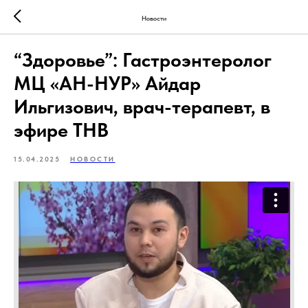
Новости
“Здоровье”: Гастроэнтеролог
МЦ «АН-НУР» Айдар
Ильгизович, врач-терапевт, в
эфире ТНВ
15.04.2025
НОВОСТИ