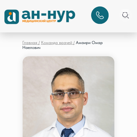
Главная /
Команда врачей /
Амаири Омар
Наелович