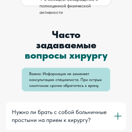
полноценной физической
активности
Полная реабилитация занимает 4-6
Часто
месяцев. Контрольные осмотры
хирурга проводятся через 2, 6 и 12
задаваемые
недель после операции.
вопросы хирургу
Важно: Информация не заменяет
консультацию специалиста. При острых
симптомах срочно обратитесь к врачу.
Нужно ли брать с собой больничные
простыни на прием к хирургу?