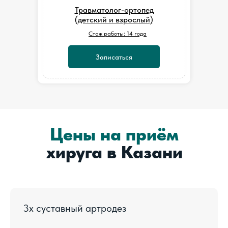
Травматолог-ортопед
(детский и взрослый)
Стаж работы: 14 года
Записаться
Цены на приём
хируга в Казани
3х суставный артродез