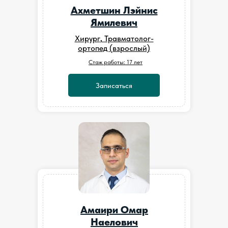
Ахметшин Лэйнис
Ямилевич
Хирург
,
Травматолог-
ортопед (взрослый)
Стаж работы: 17 лет
Записаться
Амаири Омар
Наелович