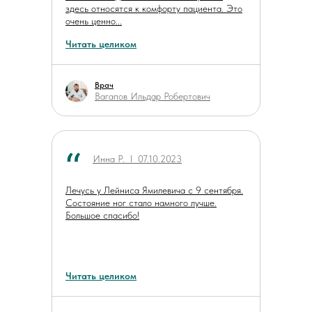
здесь относятся к комфорту пациента. Это
очень ценно...
Читать целиком
Врач
Вагапов Ильдар Робертович
Инна Р. ӏ 07.10.2023
Лечусь у Лейниса Ямилевича с 9 сентября.
Состояние ног стало намного лучше.
Большое спасибо!
Читать целиком