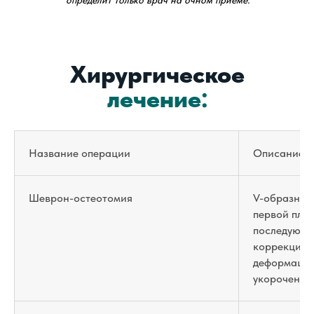
определит только врач на очном приеме.
Хирургическое
лечение:
Название операции
Описание
Шеврон-остеотомия
V-образное
первой плю
последующи
коррекции 
деформации
укорочения