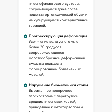
Ахметшин Лэйнис Ямилевич
плюснефалангового сустава,
сохраняющиеся даже после
ношения ортопедической обуви и
не купирующиеся консервативной
Пациент ӏ 04.11.2025
терапией.
Прогрессирующая деформация
Омар Наелович - крайне внимательный
доктор. Все доступно объясняет и
Увеличение вальгусного угла
консультирует. Профессионал с большой
более 20 градусов,
буквы!
сопровождающееся
молоткообразной деформацией
Читать целиком
смежных пальцев и
формированием болезненных
мозолей.
Врач
Амаири Омар Наелович
Нарушение биомеханики стопы
Выраженное поперечное
плоскостопие с перегрузкой
средних плюсневых костей,
Пациент ӏ 19.10.2025
приводящее к метатарзалгии и