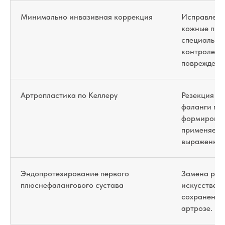
Минимально инвазивная коррекция
Исправлени
кожные про
специальных
контролем,
повреждение
Артропластика по Келлеру
Резекция о
фаланги пер
формирован
применяема
выраженным
Эндопротезирование первого
Замена раз
плюснефалангового сустава
искусствен
сохранения
артрозе.