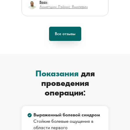
Врач
Ахметшин Лэйнис Ямилевич
Все отзывы
Алина Х. ӏ 23.01.2024
Показания
для
Специалист Ахметшин Л. Я. внимательный,
проведения
квалифицированный врач травматолог-
ортопед Осталась довольна оказанной
операции:
услугой
Читать целиком
Выраженный болевой синдром
Стойкие болевые ощущения в
Врач
области первого