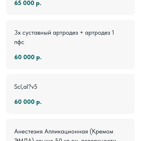
65 000
р.
3х суставный артродез + артродез 1
пфс
60 000
р.
Scl,al?v5
60 000
р.
Анестезия Апликационная (Кремом
ЭМЛА) свыше 50 кв.см. поверхности,