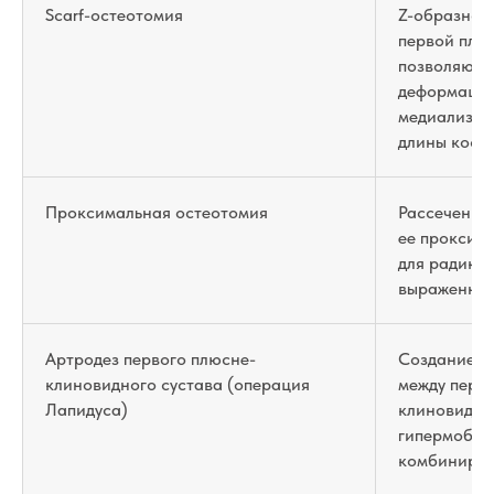
Scarf-остеотомия
Z-образное
первой плю
позволяюще
деформации
медиализац
длины кости
Проксимальная остеотомия
Рассечение
ее проксим
для радика
выраженног
Артродез первого плюсне-
Создание н
клиновидного сустава (операция
между перв
Лапидуса)
клиновидно
гипермобил
комбиниров