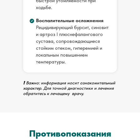
быстрой утомляемости при
Очень вежливый, внимательный специалист.
ходьбе.
Вызывает доверие. Приду еще раз.
Воспалительные осложнения
Рецидивирующий бурсит, синовит
и артроз I плюснефалангового
Читать целиком
сустава, сопровождающиеся
стойким отеком, гиперемией и
локальным повышением
Врач
Амаири Омар Наелович
температуры.
❗
Важно: информация носит ознакомительный
характер. Для точной диагностики и лечения
обратитесь к лечащему врачу.
Противопоказания