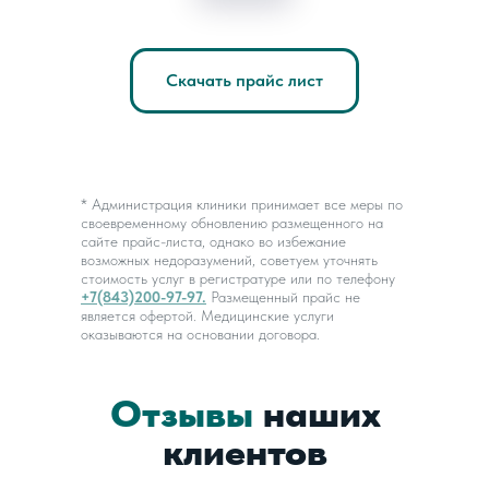
Скачать прайс лист
* Администрация клиники принимает все меры по
своевременному обновлению размещенного на
сайте прайс-листа, однако во избежание
возможных недоразумений, советуем уточнять
стоимость услуг в регистратуре или по телефону
+7(843)200-97-97.
Размещенный прайс не
является офертой. Медицинские услуги
оказываются на основании договора.
Отзывы
наших
клиентов