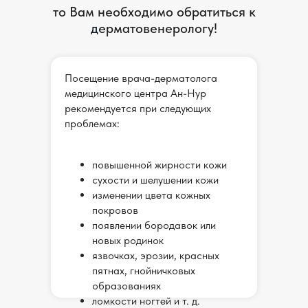
то Вам необходимо обратиться к
поставлена, распологает к себе...
д
ерматовенерологу!
Читать целиком
Посещение врача-дерматолога
Врач
медицинского центра Ан-Нур
Спиридонов Олег Олегович
рекомендуется при следующих
проблемах:
Пациент ӏ 28.07.2024
повышенной жирности кожи
сухости и шелушении кожи
Обратилась к врачу с проблемой прыщей
изменении цвета кожных
на лице. Врач очень внимательная,
покровов
доброжелательная, выслушала, осмотрела,
появлении бородавок или
назначила анализы и лечение, которое
новых родинок
мне...
язвочках, эрозии, красных
Читать целиком
пятнах, гнойничковых
образованиях
ломкости ногтей и т. д.
Врач