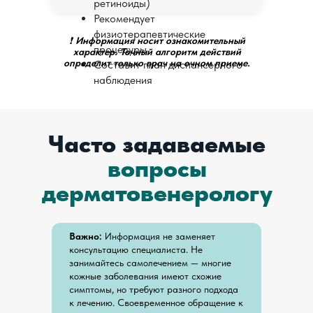
ретиноиды)
Рекомендует
физиотерапевтические
❗
Информация носит ознакомительный
процедуры
характер. Точный алгоритм действий
определит только врач на очном приеме.
Составит план диспансерного
наблюдения
Часто задаваемые
вопросы
дерматовенерологу
Важно:
Информация не заменяет
консультацию специалиста. Не
занимайтесь самолечением — многие
кожные заболевания имеют схожие
симптомы, но требуют разного подхода
к лечению. Своевременное обращение к