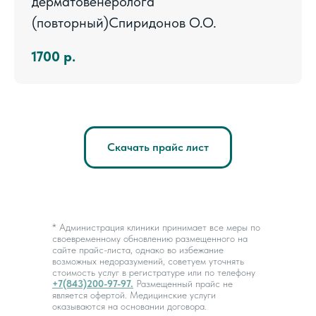
дерматовенеролога
(повторный)Спиридонов О.О.
1700
р.
Скачать прайс лист
* Администрация клиники принимает все меры по
своевременному обновлению размещенного на
сайте прайс-листа, однако во избежание
возможных недоразумений, советуем уточнять
стоимость услуг в регистратуре или по телефону
+7(843)200-97-97.
Размещенный прайс не
является офертой. Медицинские услуги
оказываются на основании договора.