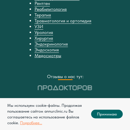
Рентген
Реабилитология
Терапия
Травматология и ортопедия
УЗИ
Урология
Хирургия
Эндокринология
Эндоскопия
Медосмотры
Отзывы о нас тут:
Мы используем cookie-файлы. Продолжая
пользование сайтом annurclinic.ru Вы
Принимаю
соглашаетесь на использование файлов
cookie.
Подробнее...