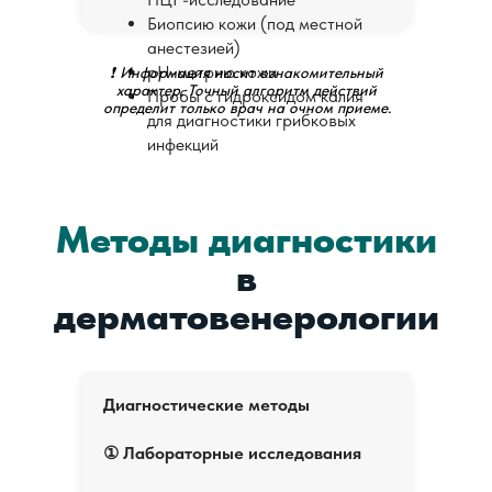
Биопсию кожи (под местной
анестезией)
pH-метрию кожи
❗ Информация носит ознакомительный
характер. Точный алгоритм действий
Пробы с гидроксидом калия
определит только врач на очном приеме.
для диагностики грибковых
инфекций
Методы
диагностики
в
д
ерматовенерологии
Диагностические методы
① Лабораторные исследования