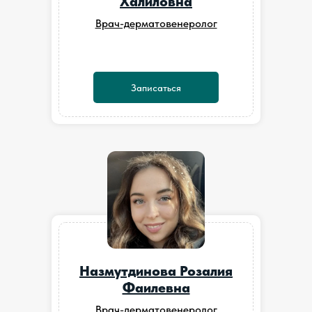
Халиловна
Врач-дерматовенеролог
Записаться
Назмутдинова Розалия
Фаилевна
Врач-дерматовенеролог