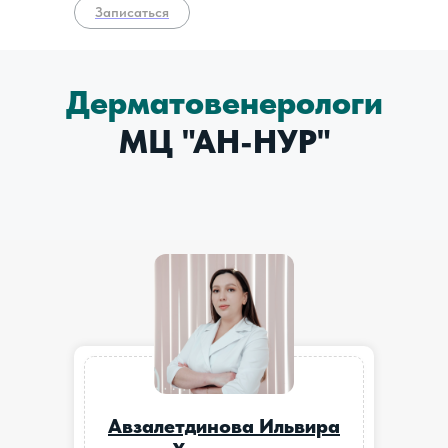
Записаться
Дерматовенерологи
МЦ "
АН-НУР"
Авзалетдинова Ильвира