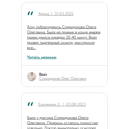
Арина ӏ 31.03.2025
Хочу поблагодарить Спиридонова Олега
Олеговича. Была на приеме в конце января,
прием длился порядка 30-40 минут. Врач
провел тщательный осмотр, расспросил
всю...
Читать целиком
Врач
Спиридонов Олег Олегович
Екатерина З. ӏ 03.08.2023
Были у доктора Спиридонова Олега
Олеговича. Приемом осталось полностью
довольна. Доктор внимательно осмотрел