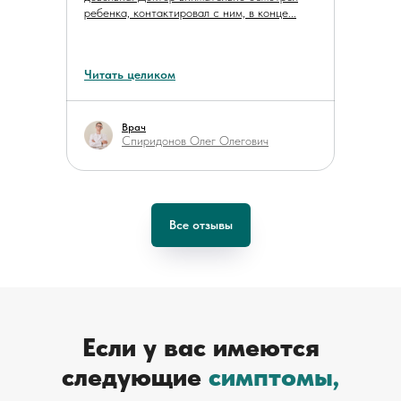
ребенка, контактировал с ним, в конце...
Читать целиком
Врач
Спиридонов Олег Олегович
Все отзывы
Константин Е. ӏ 20.01.2024
Если у вас имеются
Здравствуйте. Был 20.01.2024 в 12:30 на
следующие
симптомы,
приёме у дерматолога Спиридонова Олега
Олеговича. Грамотный специалист, речь