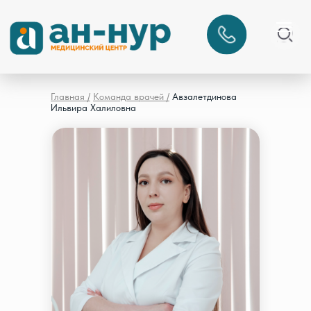
Главная /
Команда врачей /
Авзалетдинова
Ильвира Халиловна