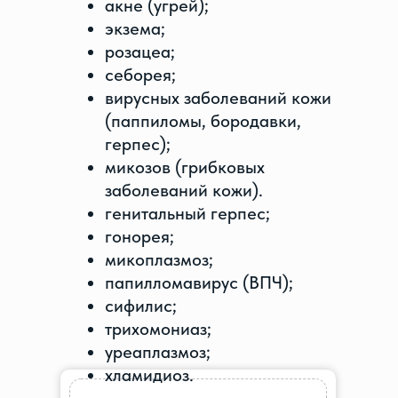
акне (угрей);
экзема;
розацеа;
себорея;
вирусных заболеваний кожи
(паппиломы, бородавки,
герпес);
микозов (грибковых
заболеваний кожи).
генитальный герпес;
гонорея;
микоплазмоз;
папилломавирус (ВПЧ);
сифилис;
трихомониаз;
уреаплазмоз;
хламидиоз.