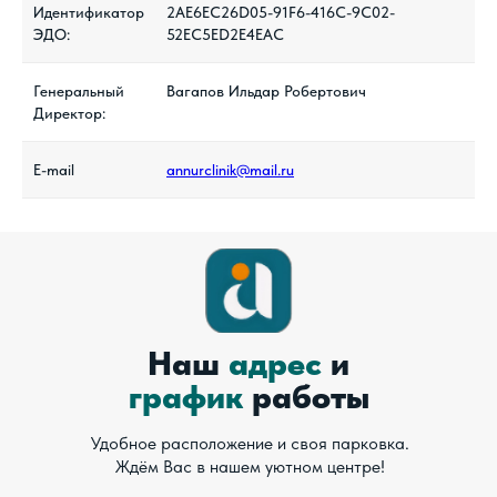
Идентификатор
2AE6EC26D05-91F6-416C-9C02-
ЭДО:
52EC5ED2E4EAC
Генеральный
Вагапов Ильдар Робертович
Директор:
E-mail
annurclinik@mail.ru
Наш
адрес
и
график
работы
Удобное расположение и своя парковка.
Ждём Вас в нашем уютном центре!