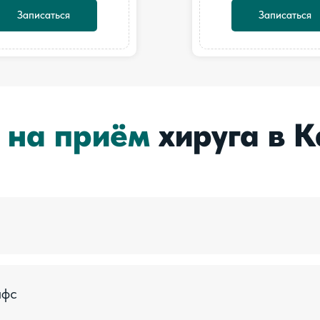
Записаться
Записаться
 на приём
хируга в К
пфс