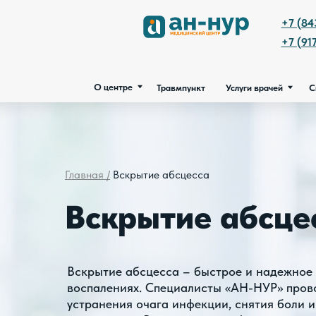
О центре
Травмпункт
Услуги врачей
Сп
+7 (843) 200-
+7 (917) 249-9
О центре
Травмпункт
Услуги врачей
Специалис
Главная /
Вскрытие абсцесса
Вскрытие абсце
Вскрытие абсцесса – быстрое и надежное
воспалениях. Специалисты «АН-НУР» пров
устранения очага инфекции, снятия боли 