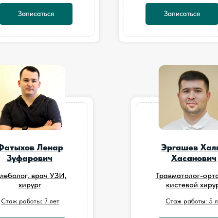
Записаться
Записаться
Фатыхов Ленар
Эргашев Хал
Зуфарович
Хасанович
леболог, врач УЗИ,
Травматолог-орто
хирург
кистевой хиру
Стаж работы: 7 лет
Стаж работы: 5 л