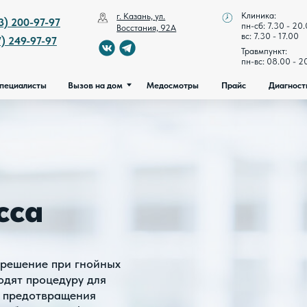
Клиника:
г. Казань, ул.
ециалисты
Вызов на дом
Медосмотры
Прайс
Диагностика и лече
97-97
пн-сб: 7.30 - 20.00
Восстания, 92А
вс: 7.30 - 17.00
7-97
Травмпункт:
пн-вс: 08.00 - 20.00
ты
Вызов на дом
Медосмотры
Прайс
Диагностика и лечение
сса
 решение при гнойных
одят процедуру для
и предотвращения