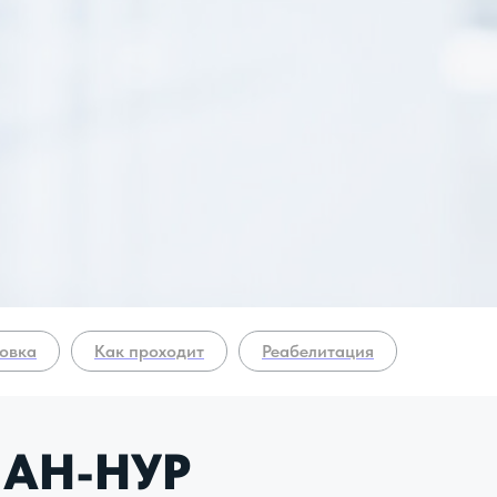
овка
Как проходит
Реабелитация
АН-НУР