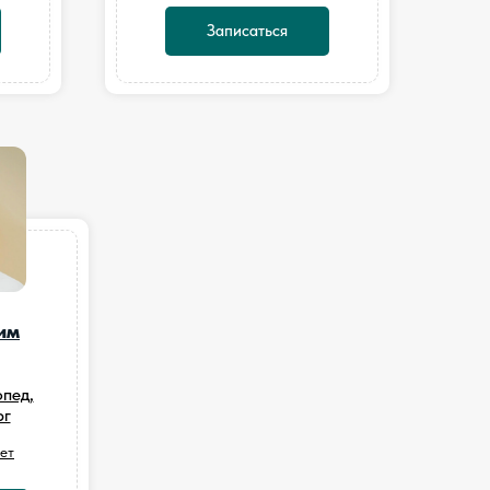
Записаться
им
пед,
рг
ет