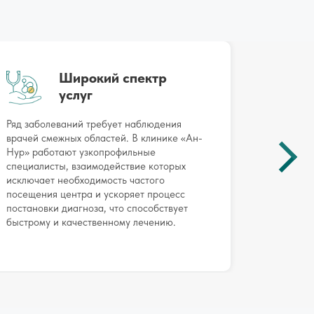
Широкий спектр
услуг
Ряд заболеваний требует наблюдения
Наблюд
врачей смежных областей. В клинике «Ан-
«Ан-Нур
Нур» работают узкопрофильные
коридор
специалисты, взаимодействие которых
манипул
исключает необходимость частого
по пред
посещения центра и ускоряет процесс
возможн
постановки диагноза, что способствует
помощь 
быстрому и качественному лечению.