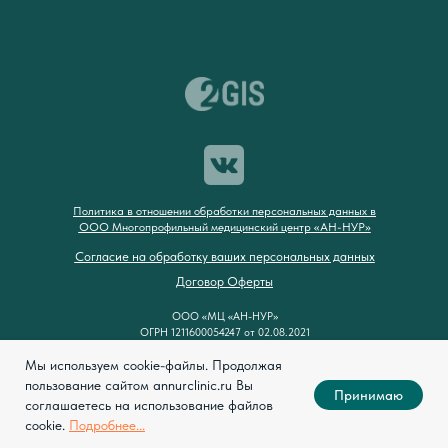
Политика в отношении обработки персональных данных в
ООО Многопрофильный медицинский центр «АН-НУР»
Согласие на обработку ваших персональных данных
Договор Оферты
ООО «МЦ «АН-НУР»
ОГРН 1211600054247 от 02.08.2021
ИНН/КПП 1658233510/165801001
Мы используем cookie-файлы. Продолжая
пользование сайтом annurclinic.ru Вы
© АН-НУР. 2026 год. все права защищены.
Принимаю
Многопрофильный медицинский центр «АН-НУР»
соглашаетесь на использование файлов
cookie.
Подробнее...