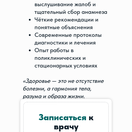
выслушивание жалоб и
тщательный сбор анамнеза
Чёткие рекомендации и
понятные объяснения
Современные протоколы
диагностики и лечения
Опыт работы в
поликлинических и
стационарных условиях
«Здоровье — это не отсутствие
болезни, а гармония тела,
разума и образа жизни.
Помогает пациентам не просто
лечиться, а чувствовать себя
Записаться
к
лучше каждый день»
— врач-
врачу
терапевт Татьяна Айназарова.