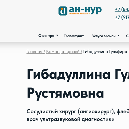
О центре
Травмпункт
Услуги врачей
Сп
+7 (843) 200-
+7 (917) 249-9
О центре
Травмпункт
Услуги врачей
Специалис
Главная /
Команда врачей /
Гибадуллина Гульфира
Гибадуллина Г
Рустямовна
Cосудистый хирург (ангиохирург), флеб
врач ультразвуковой диагностики