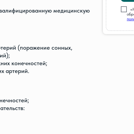
///
«
 квалифицированную медицинскую
обр
пол
терий (поражение сонных,
ий);
них конечностей;
х артерий.
нечностей;
ательств: