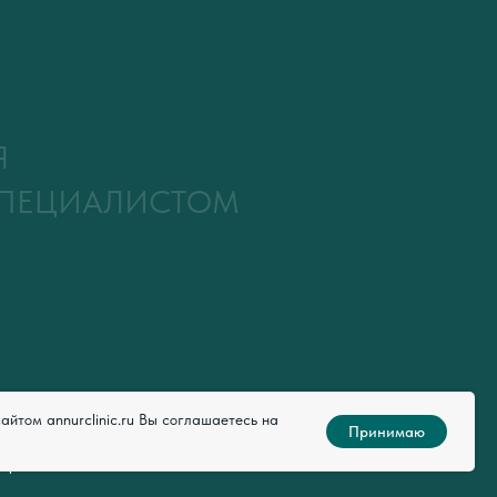
Я
СПЕЦИАЛИСТОМ
йтом annurclinic.ru Вы соглашаетесь на
Принимаю
нтр «АН-НУР»