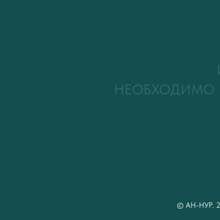
НЕОБХОДИМО 
© АН-НУР. 2