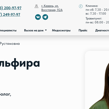
г. Казань, ул.
Клиника:
ециалисты
Вызов на дом
Медосмотры
Прайс
Диагностика и лече
97-97
пн-сб: 7.30 - 20.00
Восстания, 92А
вс: 7.30 - 17.00
7-97
Травмпункт:
пн-вс: 08.00 - 20.00
ты
Вызов на дом
Медосмотры
Прайс
Диагностика и лечение
 Рустямовна
ульфира
олог,