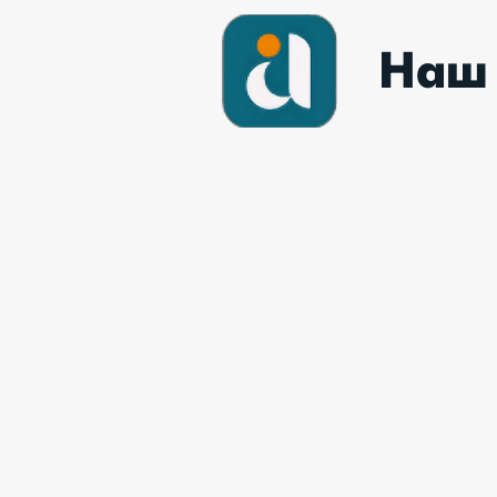
тактики лечения.
На