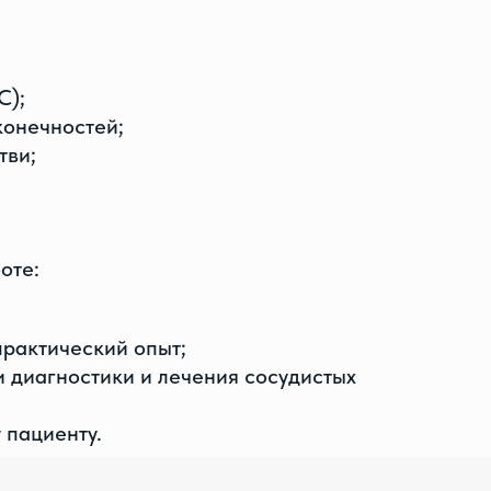
С);
конечностей;
тви;
оте:
практический опыт;
диагностики и лечения сосудистых
 пациенту.
ностики и подбора оптимальной