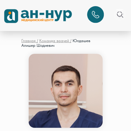
Главная /
Команда врачей /
Юлдашев
Алишер Шодиевич